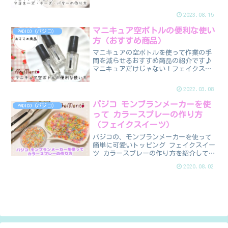
♪保存もできるので使いたい時にすぐ使
えて便利です♪
2023.08.15
マニキュア空ボトルの便利な使い
PADICO（パジコ）
方（おすすめ商品）
マニキュアの空ボトルを使って作業の手
間を減らせるおすすめ商品の紹介です♪
マニキュアだけじゃない！フェイクスイ
ーツの作業に大活躍します(*^^*)
2022.03.08
パジコ モンブランメーカーを使
PADICO（パジコ）
って カラースプレーの作り方
（フェイクスイーツ）
パジコの、モンブランメーカーを使って
簡単に可愛いトッピング フェイクスイー
ツ カラースプレーの作り方を紹介してい
ます。好きなカラーでオリジナルのカラ
2020.08.02
フルなカラースプレーをつくってみてく
ださい。