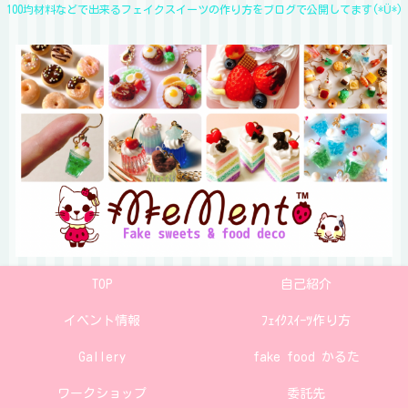
100均材料などで出来るフェイクスイーツの作り方をブログで公開してます(*Ü*)
TOP
自己紹介
イベント情報
ﾌｪｲｸｽｲｰﾂ作り方
Gallery
fake food かるた
ワークショップ
委託先