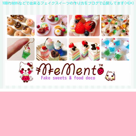
100均材料などで出来るフェイクスイーツの作り方をブログで公開してます(*Ü*)