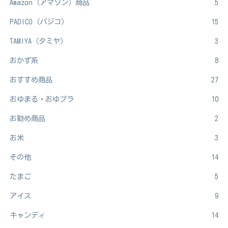
Amazon（アマゾン）商品
5
PADICO（パジコ）
15
TAMIYA（タミヤ）
3
おかず系
8
おすすめ商品
27
おゆまる・おゆプラ
10
お勧め商品
2
お米
3
その他
14
たまご
5
アイス
9
キャンディ
14