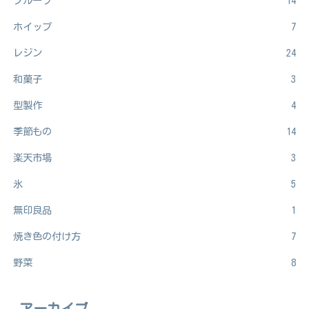
フルーツ
14
ホイップ
7
レジン
24
和菓子
3
型製作
4
季節もの
14
楽天市場
3
氷
5
無印良品
1
焼き色の付け方
7
野菜
8
アーカイブ