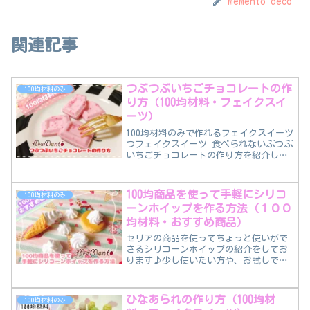
MeMento deco
関連記事
つぶつぶいちごチョコレートの作
100均材料のみ
り方（100均材料・フェイクスイ
ーツ）
100均材料のみで作れるフェイクスイーツ
つフェイクスイーツ 食べられないぶつぶ
いちごチョコレートの作り方を紹介して
おります。つぶつぶを入れるだけでリア
ルさがupします。
100均商品を使って手軽にシリコ
100均材料のみ
ーンホイップを作る方法（１００
均材料・おすすめ商品）
セリアの商品を使ってちょっと使いがで
きるシリコーンホイップの紹介をしてお
ります♪少し使いたい方や、お試しでホ
イップ使ってみたい方にお勧めです♪
ひなあられの作り方（100均材
100均材料のみ