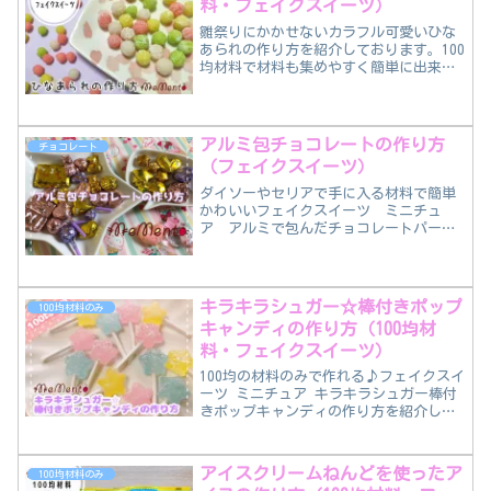
料・フェイクスイーツ）
雛祭りにかかせないカラフル可愛いひな
あられの作り方を紹介しております。100
均材料で材料も集めやすく簡単に出来上
がります♪コロコロ可愛いはひなあられ
作ってみてください♪
アルミ包チョコレートの作り方
チョコレート
（フェイクスイーツ）
ダイソーやセリアで手に入る材料で簡単
かわいいフェイクスイーツ ミニチュ
ア アルミで包んだチョコレートパーツ
の作り方を紹介しております。スイーツ
デコパーツに使ったりディスプレイなど
にもお使いいただけます♪
キラキラシュガー☆棒付きポップ
100均材料のみ
キャンディの作り方（100均材
料・フェイクスイーツ）
100均の材料のみで作れる♪フェイクスイ
ーツ ミニチュア キラキラシュガー棒付
きポップキャンディの作り方を紹介しま
す♪ダイソーの商品を使って、星型でコ
ロコロ可愛いポップキャンディが超簡単
におつくりできます♪
アイスクリームねんどを使ったア
100均材料のみ