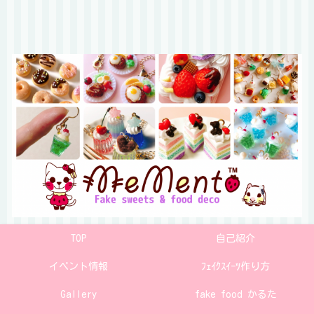
TOP
自己紹介
イベント情報
ﾌｪｲｸｽｲｰﾂ作り方
Gallery
fake food かるた