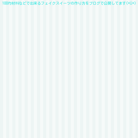
100均材料などで出来るフェイクスイーツの作り方をブログで公開してます(*Ü*)